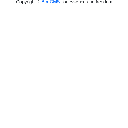
Copyright ©
BirdCMS
, for essence and freedom