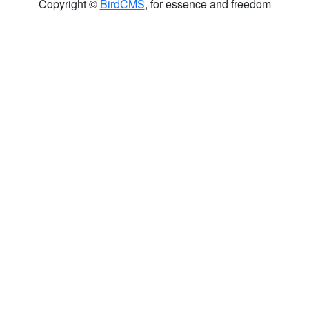
Copyright ©
BirdCMS
, for essence and freedom